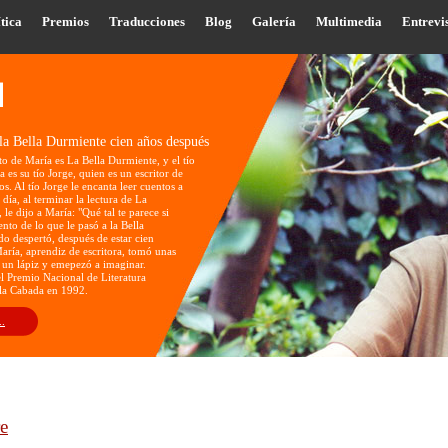
tica
Premios
Traducciones
Blog
Galería
Multimedia
Entrevi
la Bella Durmiente cien años después
to de María es La Bella Durmiente, y el tío
 es su tío Jorge, quien es un escritor de
os. Al tío Jorge le encanta leer cuentos a
día, al terminar la lectura de La
le dijo a María: "Qué tal te parece si
ento de lo que le pasó a la Bella
o despertó, después de estar cien
aría, aprendiz de escritora, tomó unas
 un lápiz y emepezó a imaginar.
l Premio Nacional de Literatura
 la Cabada en 1992.
..
re