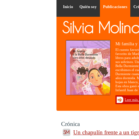
Inicio
Quién soy
Publicaciones
Crí
Mi familia y 
El cuento favori
favorito de María
libros para adult
sus sobrinos. Un 
Bella Durmiente, 
escribimos el cu
Durmiente cuand
años dormida. M
hojas en blanco,
Esta obra ganó e
Infantil Juan de
Leer más.
Crónica
Un chapulín frente a un tig