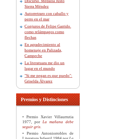
Discurso. Medalla Justo
Sierra Méndez
Autorretraro con caballo y
perro en el mar
Conjuros de Felipe Garrido.
como relámpagos como
flechas
En agradecimiento al
homenaje en Palizada,
Campeche
La literatuara me dio un
lugar en el mundo
"Si me pegan es que puedo":
Griselda Álvarez
Premios y Distinciones
• Premio Xavier Villaurrutia
1977, por
La mañana debe
seguir gris
.
• Premio Antoniorrobles de
Literatura Infantil 1984 por
La