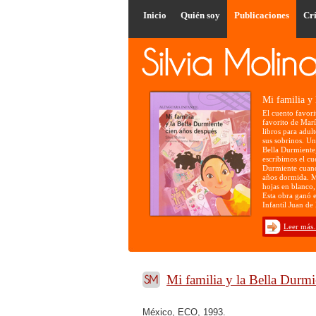
Inicio
Quién soy
Publicaciones
Crí
Mi familia y 
El cuento favori
favorito de María
libros para adult
sus sobrinos. Un 
Bella Durmiente, 
escribimos el cu
Durmiente cuand
años dormida. M
hojas en blanco,
Esta obra ganó e
Infantil Juan de
Leer más.
Mi familia y la Bella Durmi
México, ECO, 1993.