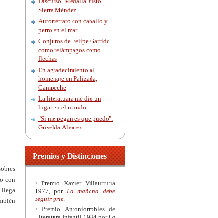
Discurso. Medalla Justo
Sierra Méndez
Autorretraro con caballo y
perro en el mar
Conjuros de Felipe Garrido.
como relámpagos como
flechas
En agradecimiento al
homenaje en Palizada,
Campeche
La literatuara me dio un
lugar en el mundo
"Si me pegan es que puedo":
Griselda Álvarez
Premios y Distinciones
sobres
mo con
• Premio Xavier Villaurrutia
 llega
1977, por
La mañana debe
seguir gris
.
ambién
• Premio Antoniorrobles de
Literatura Infantil 1984 por
La