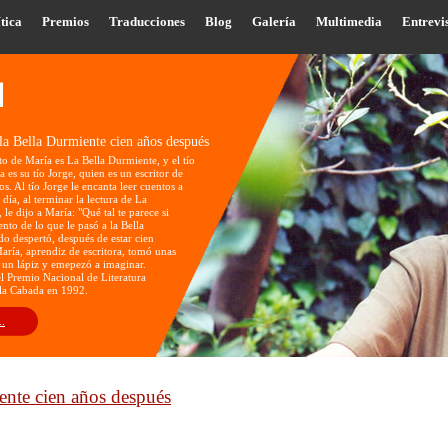
tica
Premios
Traducciones
Blog
Galería
Multimedia
Entrevi
la Bella Durmiente cien años después
to de María es La Bella Durmiente, y el tío
 es su tío Jorge, quien es un escritor de
os. Al tío Jorge le encanta leer cuentos a
día, al terminar la lectura de La
le dijo a María: "Qué tal te parece si
ento de lo que le pasó a la Bella
o despertó, después de estar cien
aría, aprendiz de escritora, tomó unas
 un lápiz y emepezó a imaginar.
l Premio Nacional de Literatura
 la Cabada en 1992.
..
ente cien años después