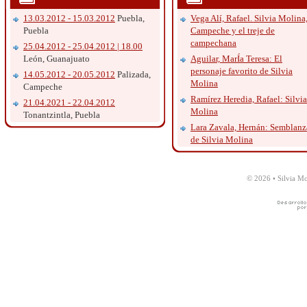
13.03.2012 - 15.03.2012
Puebla,
Vega Alí, Rafael. Silvia Molina
Puebla
Campeche y el treje de
campechana
25.04.2012 - 25.04.2012 | 18.00
León, Guanajuato
Aguilar, MarÍa Teresa: El
personaje favorito de Silvia
14.05.2012 - 20.05.2012
Palizada,
Molina
Campeche
Ramírez Heredia, Rafael: Silvia
21.04.2021 - 22.04.2012
Molina
Tonantzintla, Puebla
Lara Zavala, Hernán: Semblanz
de Silvia Molina
© 2026 • Silvia Mo