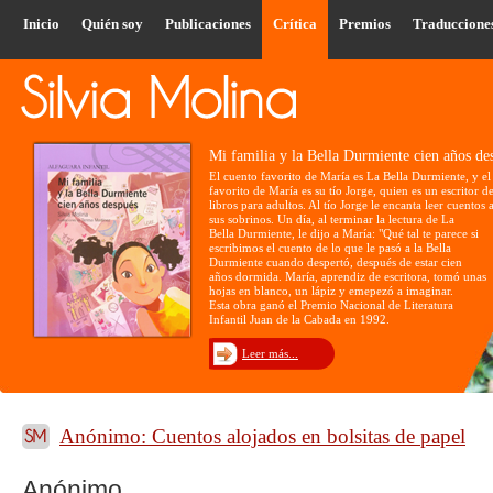
Inicio
Quién soy
Publicaciones
Crítica
Premios
Traduccione
Mi familia y la Bella Durmiente cien años de
El cuento favorito de María es La Bella Durmiente, y el 
favorito de María es su tío Jorge, quien es un escritor d
libros para adultos. Al tío Jorge le encanta leer cuentos 
sus sobrinos. Un día, al terminar la lectura de La
Bella Durmiente, le dijo a María: "Qué tal te parece si
escribimos el cuento de lo que le pasó a la Bella
Durmiente cuando despertó, después de estar cien
años dormida. María, aprendiz de escritora, tomó unas
hojas en blanco, un lápiz y emepezó a imaginar.
Esta obra ganó el Premio Nacional de Literatura
Infantil Juan de la Cabada en 1992.
Leer más...
Anónimo: Cuentos alojados en bolsitas de papel
Anónimo