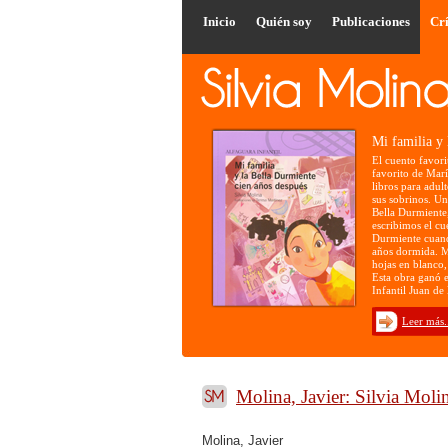
Inicio
Quién soy
Publicaciones
Crí
Mi familia y 
El cuento favori
favorito de María
libros para adult
sus sobrinos. Un 
Bella Durmiente, 
escribimos el cu
Durmiente cuand
años dormida. M
hojas en blanco,
Esta obra ganó e
Infantil Juan de
Leer más.
Molina, Javier: Silvia Moli
Molina, Javier