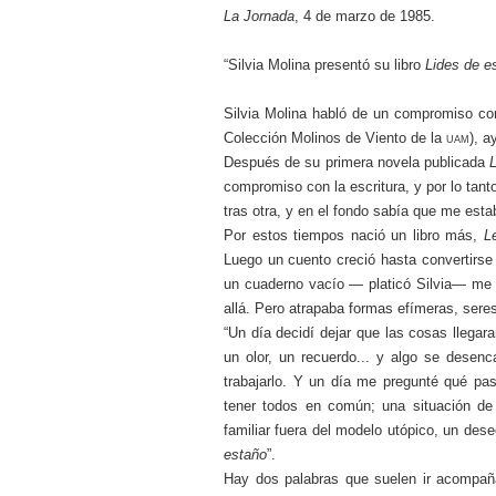
La Jornada
, 4 de marzo de 1985.
“Silvia Molina presentó su libro
Lides de e
Silvia Molina habló de un compromiso con
Colección Molinos de Viento de la
uam
), a
Después de su primera novela publicada
compromiso con la escritura, y por lo tant
tras otra, y en el fondo sabía que me esta
Por estos tiempos nació un libro más,
L
Luego un cuento creció hasta convertirse
un cuaderno vacío — platicó Silvia— me h
allá. Pero atrapaba formas efímeras, sere
“Un día decidí dejar que las cosas llega
un olor, un recuerdo... y algo se dese
trabajarlo. Y un día me pregunté qué pas
tener todos en común; una situación de 
familiar fuera del modelo utópico, un dese
estaño
”.
Hay dos palabras que suelen ir acompaña