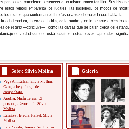
tos personajes parecieran pertenecer a un mismo tronco familiar. Sus histori
e estos relatos emparenta los lugares, las pasiones, los modos de mostra
s los relatos que conforman el libro “es una voz de mujer la que habla: la
 la edad madura, la voz de la hija, de la madre y de la amante o bien los re
des de estaño
—concluye—, como las garzas que se paran cerca del estanqu
ndamiaje de verdad con que están escritos, estos breves, apretados, signific
Sobre Silvia Molina
Galería
Vega Alí, Rafael. Silvia Molina,
Campeche y el treje de
campechana
Aguilar, MarÍa Teresa: El
personaje favorito de Silvia
Molina
Ramírez Heredia, Rafael: Silvia
Molina
Lara Zavala, Hernán: Semblanza