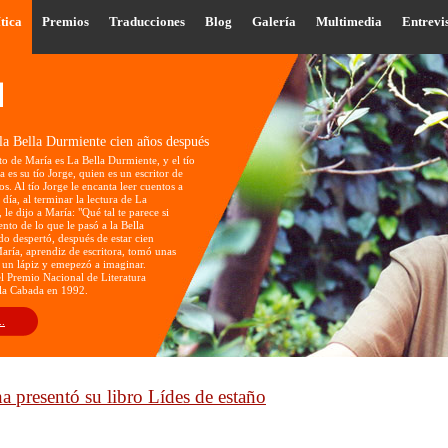
tica
Premios
Traducciones
Blog
Galería
Multimedia
Entrevi
la Bella Durmiente cien años después
to de María es La Bella Durmiente, y el tío
 es su tío Jorge, quien es un escritor de
os. Al tío Jorge le encanta leer cuentos a
día, al terminar la lectura de La
le dijo a María: "Qué tal te parece si
ento de lo que le pasó a la Bella
o despertó, después de estar cien
aría, aprendiz de escritora, tomó unas
 un lápiz y emepezó a imaginar.
l Premio Nacional de Literatura
 la Cabada en 1992.
..
na presentó su libro Lídes de estaño