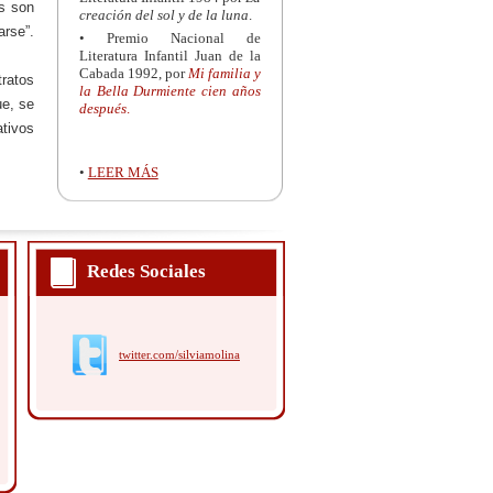
as son
creación del sol y de la luna
.
rse”.
• Premio Nacional de
Literatura Infantil Juan de la
Cabada 1992, por
Mi familia y
tratos
la Bella Durmiente cien años
e, se
después
.
ativos
•
LEER MÁS
Redes Sociales
twitter.com/silviamolina