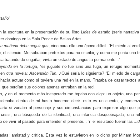
staño
”
 la escritura en la presentación de su libro
Lides de estaño
(serie narrativa
yer domingo en la Sala Ponce de Bellas Artes.
La mañana debe seguir gris
, vino para ella una época difícil: “El miedo al ver
o, el silencio. Me sobraban pretextos para no escribir, y como me ponía una 
ba tratando de engañar, vivía un estado de angustia permanente...”
eyendo en la tortuga
, “es juguete no fue sino una fuga, un refugio moment
 en otra novela:
Ascensión Tun
. ¿Qué sería lo siguiente? “El miedo de carg
acía actuar como si tuviera una red en la mano. Trataba de cazar textos 
s que perdían sus colores apenas entraban en la red.
ran, y en el momento más inesperado me topaba con algo: un objeto, una pe
ncadenaba dentro de mí hasta hacerme decir: esto es un cuento, y comenz
aría si variaba al personaje y sus circunstancias para expresar algo que 
crisis, una búsqueda de la identidad, una infancia desquebrajada, una re
o de vivir el pasado para entender el presente... Y el resultado fueron las
Li
das: amistad y crítica. Esta vez lo estuvieron en lo dicho por Miriam Mo