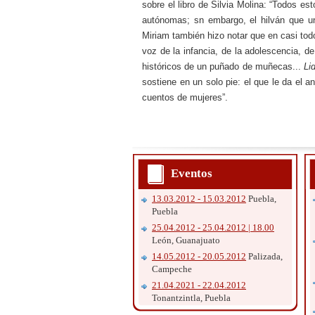
sobre el libro de Silvia Molina: “Todos es
autónomas; sn embargo, el hilván que un
Miriam también hizo notar que en casi todo
voz de la infancia, de la adolescencia, de
históricos de un puñado de muñecas...
Li
sostiene en un solo pie: el que le da el a
cuentos de mujeres”.
Eventos
13.03.2012 - 15.03.2012
Puebla,
Puebla
25.04.2012 - 25.04.2012 | 18.00
León, Guanajuato
14.05.2012 - 20.05.2012
Palizada,
Campeche
21.04.2021 - 22.04.2012
Tonantzintla, Puebla