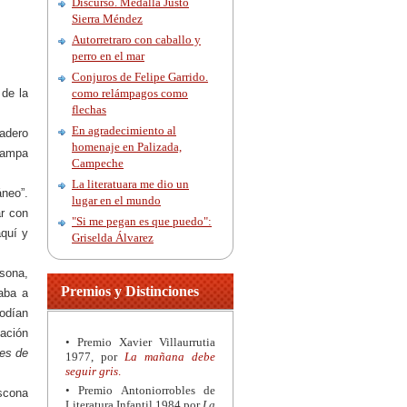
Discurso. Medalla Justo
Sierra Méndez
Autorretraro con caballo y
perro en el mar
Conjuros de Felipe Garrido.
 de la
como relámpagos como
flechas
En agradecimiento al
dadero
homenaje en Palizada,
trampa
Campeche
La literatuara me dio un
áneo”.
lugar en el mundo
ar con
"Si me pegan es que puedo":
aquí y
Griselda Álvarez
rsona,
Premios y Distinciones
aba a
podían
lación
• Premio Xavier Villaurrutia
des de
1977, por
La mañana debe
seguir gris
.
• Premio Antoniorrobles de
scona
Literatura Infantil 1984 por
La